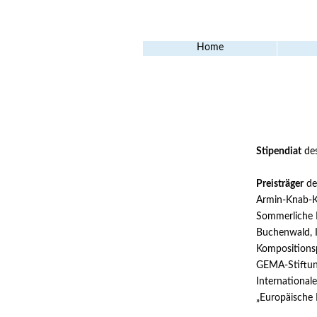
Home
Stipendiat
des
Preisträger
de
Armin-Knab-K
Sommerliche M
Buchenwald, I
Kompositionsp
GEMA-Stiftung,
International
„Europäische