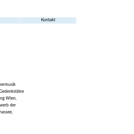
Kontakt
mermusik
ungen
 Gedenkstätte
ung Wien,
ewerb der
hassee,