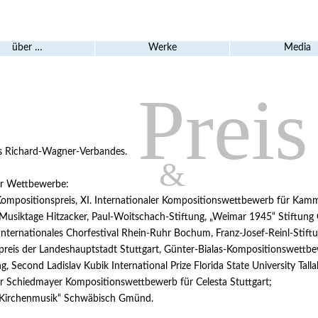
über …
Werke
Media
Preis
 Richard-Wagner-Verbandes.
&
r Wettbewerbe:
ompositionspreis, XI. Internationaler Kompositionswettbewerb für Kam
Auszeichn
e
usiktage Hitzacker, Paul-Woitschach-Stiftung, „Weimar 1945“ Stiftung
nternationales Chorfestival Rhein-Ruhr Bochum, Franz-Josef-Reinl-Stift
reis der Landeshauptstadt Stuttgart, Günter-Bialas-Kompositionswettb
 Second Ladislav Kubik International Prize Florida State University Talla
er Schiedmayer Kompositionswettbewerb für Celesta Stuttgart;
 Kirchenmusik“ Schwäbisch Gmünd.